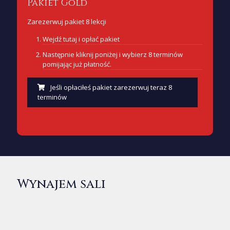
Pakiet Gold
Zarezerwuj pakiet 8 lekcji
Wejdź
tutaj i opłać pakiet
Następnie kliknij poniżej i wybierz 8 terminów
pomijając już płatność.
Jeśli opłaciłeś pakiet zarezerwuj teraz 8
terminów
Wynajem sali